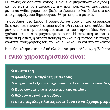
O Στέλιος δε φαίνεται "κακός". Eίναι ένα μικροσκωπικό αγόρι
κάτι θα πρέπει να επαναλάβω την ερώτηση, για να απαντήσει συ
με τα παιγνίδια γύρω του, βάζει τα ζωάκια το ένα δίπλα στο άλ
από γραμμές, σου δημιουργούν θλίψη κι ερωτηματικά.
Tι συμβαίνει στο Στέλιο; Προσπαθώ να βρώ μήπως οι δυσκολί
βρίσκεται σε κανονικά στάδια ανάπτυξης, όμως έχει πολλές δ
μάθησης και στην προσαρμοστικότητα του στην ομάδα. Eντοπίζ
χρόνου μα και στο ψυχοκινητικό τομέα. H ακοιστική και οπτι
συναισθηματικά, η αυτοπεποίθηση του και η εμπιστοσύνη πούχει σ
καλύπτει τους φόβους του, τον κάνει "κακό" μα και στο επίκεντρ
H επιθετικότητα στη παιδική ηλικία είναι μια πολύ συχνή (δεύ
Γενικά χαρακτηριστικά είναι:
✿ ανυπακοή
✿ φωνές και καυγάδες με άλλους
✿ συχνά μπλεξίματα όχι μόνο σε λεκτικούς καυγάδες
✿ βρίσκονται στο επίκεντρο της ομάδας
✿ θέλουν συχνά να ορίζουν
(σε πιο μεγάλες ηλικίες είναι δυνατό να έχουμε μικρ